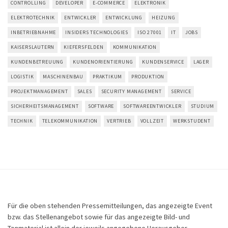
CONTROLLING
DEVELOPER
E-COMMERCE
ELEKTRONIK
ELEKTROTECHNIK
ENTWICKLER
ENTWICKLUNG
HEIZUNG
INBETRIEBNAHME
INSIDERS TECHNOLOGIES
ISO 27001
IT
JOBS
KAISERSLAUTERN
KIEFERSFELDEN
KOMMUNIKATION
KUNDENBETREUUNG
KUNDENORIENTIERUNG
KUNDENSERVICE
LAGER
LOGISTIK
MASCHINENBAU
PRAKTIKUM
PRODUKTION
PROJEKTMANAGEMENT
SALES
SECURITY MANAGEMENT
SERVICE
SICHERHEITSMANAGEMENT
SOFTWARE
SOFTWAREENTWICKLER
STUDIUM
TECHNIK
TELEKOMMUNIKATION
VERTRIEB
VOLLZEIT
WERKSTUDENT
Für die oben stehenden Pressemitteilungen, das angezeigte Event
bzw. das Stellenangebot sowie für das angezeigte Bild- und
Tonmaterial ist allein der jeweils angegebene Herausgeber